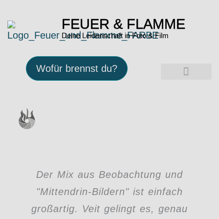
Zum
Inhalt
FEUER & FLAMME
springen
Deine Leidenschaft in Foto & Film
Wofür brennst du?
UNSERE PASSION
Der Mix aus Beobachtung und
"Mittendrin-Bildern" ist einfach
großartig. Veit gelingt es, genau
f